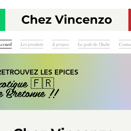
Chez Vincenzo
ccueil
Les produits
À propos
Le goût de l'Italie
Conta
RETROUVEZ LES EPICES
xotique 🇫🇷
e Bretonne !!