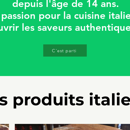
depuis
l'âge
de 14 ans.
passion pour la cuisine ital
rir les saveurs authentiques 
C'est parti
s produits itali