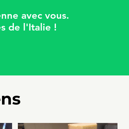
ienne avec vous.
de l'Italie !
ens